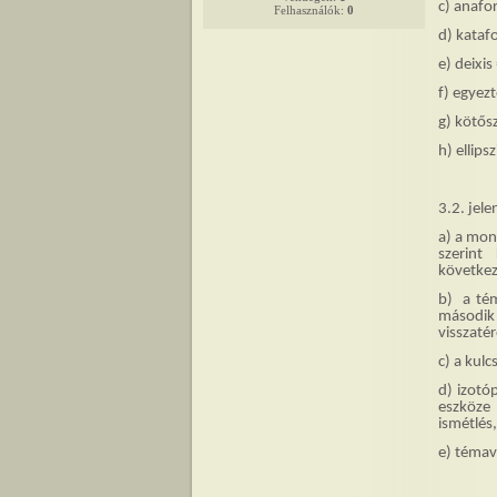
c) anafo
Felhasználók:
0
d) katafo
e) deixis
f) egyezt
g) kötős
h) ellips
3.2. jel
a) a mon
szerint
következ
b) a tém
második
visszaté
c) a kul
d) izotó
eszköze 
ismétlés,
e) témav