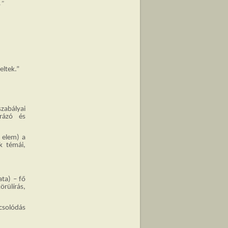
.”
eltek.”
szabályai
arázó és
 elem) a
k témái,
ata) – fő
rülírás,
pcsolódás