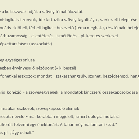
– a kulcsszavak adják a szöveg témahálózatát
mi-logikai viszonyok, ide tartozik a szöveg tagoltsága , szerkezeti felépítése
is -időbeli, térbeli logikai - bevezető (téma meghat.), résztémák, befej
amosság – ellentétezés, ismétlődés – pl. keretes szerkezet
ttársításos (asszociatív)
veg egységes stílusa
vegben érvényesülő nézőpont (= ki beszél)
gfonetikai eszközök: mondat-, szakaszhangsúly, szünet, beszédtempó, hang
áris kohézió – a szövegegységek, a mondatok láncszerű összekapcsolódása
mmatikai eszközök
szövegkapcsoló elemek
,
ározott névelő – már korábban megjelölt, ismert dologra mutat rá
sikerült felvenni egy énektanárt. A tanár még ma tanítani kezd.”
s pl. „Úgy csinált”