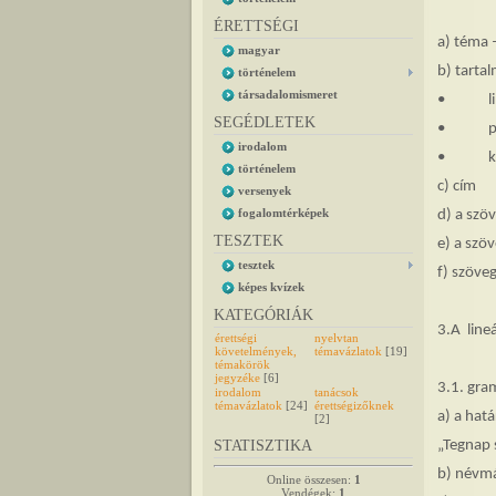
ÉRETTSÉGI
a) téma 
magyar
b) tartal
történelem
társadalomismeret
• lineár
SEGÉDLETEK
• párhuz
irodalom
• képze
történelem
c) cím
versenyek
fogalomtérképek
d) a szö
TESZTEK
e) a szö
tesztek
f) szöve
képes kvízek
KATEGÓRIÁK
3.A line
érettségi
nyelvtan
követelmények,
témavázlatok
[19]
témakörök
jegyzéke
[6]
3.1. gra
irodalom
tanácsok
témavázlatok
[24]
érettségizőknek
a) a hat
[2]
STATISZTIKA
„Tegnap 
b) névmá
Online összesen:
1
Vendégek:
1