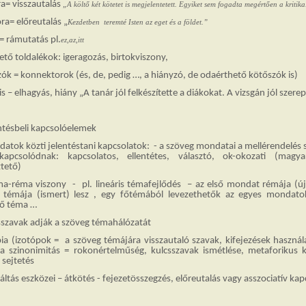
ra= visszautalás
„A költő két kötetet is megjelentetett. Egyiket sem fogadta megértően a kritika
ra= előreutalás „
Kezdetben teremté Isten az eget és a földet.”
 = rámutatás pl.
ez,az,itt
ető toldalékok: igeragozás, birtokviszony,
zók = konnektorok (és, de, pedig …, a hiányzó, de odaérthető kötőszók is)
zis – elhagyás, hiány „A tanár jól felkészítette a diákokat. A vizsgán jól szerep
entésbeli kapcsolóelemek
datok közti jelentéstani kapcsolatok: - a szöveg mondatai a mellérendelés 
 kapcsolódnak: kapcsolatos, ellentétes, választó, ok-okozati (magy
tető)
a-réma viszony - pl. lineáris témafejlődés – az első mondat rémája (új
 témája (ismert) lesz , egy főtémából levezethetők az egyes mondato
rő téma …
csszavak adják a szöveg témahálózatát
pia (izotópok = a szöveg témájára visszautaló szavak, kifejezések használ
a szinonimitás = rokonértelműség, kulcsszavak ismétlése, metaforikus kö
 sejtetés
áltás eszközei – átkötés - fejezetösszegzés, előreutalás vagy asszociatív ka