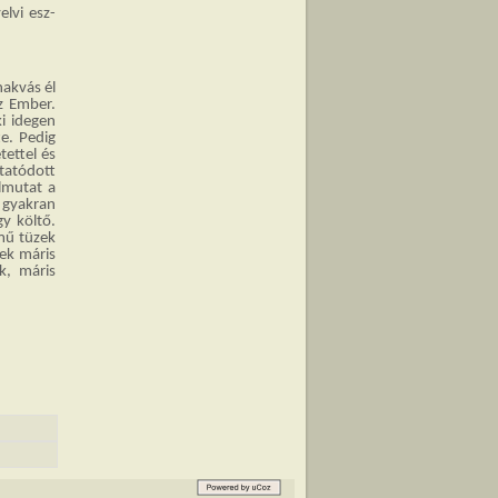
lvi esz­
nakvás él
z Ember.
i idegen
e. Pedig
ettel és
tatódott
lmutat a
 gyakran
y költő.
lmű tüzek
ek máris
k, máris