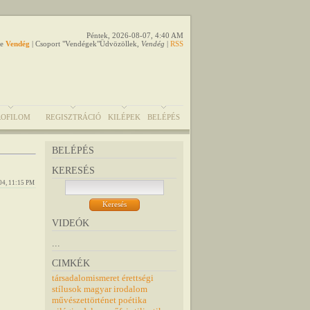
Péntek, 2026-08-07, 4:40 AM
e
Vendég
|
Csoport
"Vendégek"
Üdvözöllek
,
Vendég
|
RSS
ROFILOM
REGISZTRÁCIÓ
KILÉPEK
BELÉPÉS
BELÉPÉS
KERESÉS
04, 11:15 PM
VIDEÓK
...
CIMKÉK
társadalomismeret
érettségi
stílusok
magyar irodalom
művészettörténet
poétika