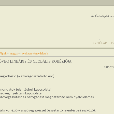
Az Ön belépési nev
NYITÓLAP
P
Fájlok
»
magyar
»
nyelvtan témavázlatok
ZÖVEG LINEÁRIS ÉS GLOBÁLIS KOHÉZIÓJA
2011-12-
vegkohézió (= szövegösszetartó erő)
:
mondatok jelentésbeli kapcsolatai
szöveg nyelvtani kapcsolatai
szövegalkotást és befogadást meghatározó nem nyelvi elemek
ális kohézió = a szöveg egészét összetartó jelentésbeli eszközök