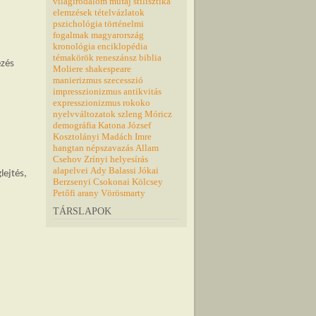
világirodalom
műfaj
stilisztika
elemzések
tételvázlatok
pszichológia
történelmi
fogalmak
magyarország
kronológia
enciklopédia
témakörök
reneszánsz
biblia
ezés
Moliere
shakespeare
manierizmus
szecesszió
impresszionizmus
antikvitás
expresszionizmus
rokoko
nyelvváltozatok
szleng
Móricz
demográfia
Katona József
Kosztolányi
Madách Imre
hangtan
népszavazás
Allam
Csehov
Zrínyi
helyesírás
alapelvei
Ady
Balassi
Jókai
lejtés,
Berzsenyi
Csokonai
Kölcsey
Petőfi
arany
Vörösmarty
TÁRSLAPOK