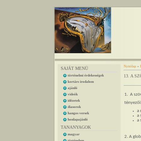
Nyitólap
»
SAJÁT MENÜ
történelmi érdekességek
13. A S
kortárs irodalom
ajánló
videók
1.
A szö
idézetek
tényezői
diasorok
a 
hangos versek
a 
honlapajánló
a 
TANANYAGOK
magyar
2. A glob
történelem