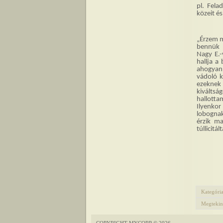
pl. Fela
közeit é
„Érzem m
bennük 
Nagy E.-
hallja a
ahogyan 
vádoló k
ezeknek 
kiváltsá
hallotta
Ilyenkor
lobognak
érzik ma
túllicitá
Kategóri
Megtekin