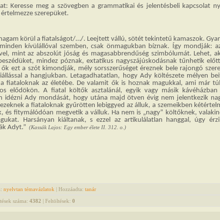
dat: Keresse meg a szövegben a grammatikai és jelentésbeli kapcsolat nye
s értelmezze szerepüket.
agam körül a fiatalságot/…/. Leejtett vállú, sötét tekintetű kamaszok. Gya
minden kívülállóval szemben, csak önmagukban bíznak. Így mondják: a
vel, mint az abszolút jóság és magasabbrendűség szimbólumát. Lehet, ak
 beszédüket, mindez póznak, extatikus nagyszájúskodásnak tűnhetik előtt
ők ezt a szót kimondják, mély sorsszerűséget éreznek bele rajongó szeret
iállással a hangjukban. Letagadhatatlan, hogy Ady költészete mélyen bei
a fiataloknak az életébe. De valamit ők is hoznak magukkal, ami már tú
gos elődökön. A fiatal költők asztalánál, egyik vagy másik kávéházban
m idézni Ady mondását, hogy utána majd ötven évig nem jelentkezik nag
 ezeknek a fiataloknak gyűrötten lebiggyed az álluk, a szemeikben kétérte
, és fitymálódóan megvetik a válluk. Ha nem is „nagy” költőknek, valakin
gukat. Harsányan kiáltanak, s ezzel az artikulálatlan hanggal, úgy érzi
lták Adyt.”
(Kassák Lajos: Egy ember élete II. 312. o.)
a
:
nyelvtan témavázlatok
|
Hozzáadta
:
tanár
tések száma
:
4382
|
Feltöltések
:
0