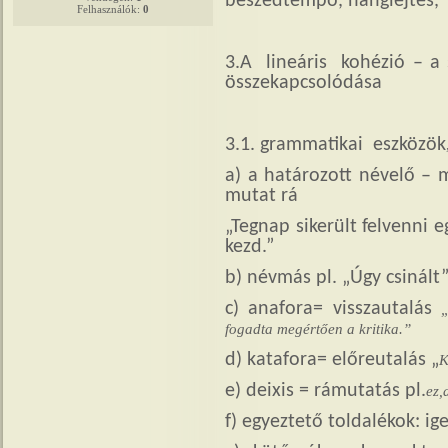
beszédtempó, hanglejtés,
Felhasználók:
0
3.A lineáris kohézió – a
összekapcsolódása
3.1. grammatikai eszközök
a) a határozott névelő – 
mutat rá
„Tegnap sikerült felvenni 
kezd.”
b) névmás pl. „Úgy csinált
c) anafora= visszautalás
„
fogadta megértően a kritika.”
d) katafora= előreutalás „
K
e) deixis = rámutatás pl.
ez,a
f) egyeztető toldalékok: ig