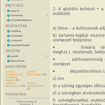
ÉRETTSÉGI
2. A globális kohézió = a
magyar
eszközök
történelem
társadalomismeret
SEGÉDLETEK
a) téma – a kulcsszavak ad
irodalom
b) tartalmi-logikai viszon
történelem
szerkezeti felépítése
versenyek
fogalomtérképek
• lineáris -időbeli, 
TESZTEK
meghat.), résztémák, befej
tesztek
• párhuzamosság – elle
képes kvízek
szerkezet
KATEGÓRIÁK
• képzettársításos (as
érettségi
nyelvtan
követelmények,
témavázlatok
[19]
témakörök
c) cím
jegyzéke
[6]
irodalom
tanácsok
d) a szöveg egységes stílus
témavázlatok
[24]
érettségizőknek
[2]
e) a szövegben érvényesülő
STATISZTIKA
f) szövegfonetikai eszköz
Online összesen:
1
Vendégek:
1