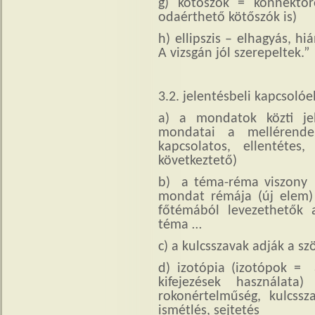
g) kötőszók = konnektor
odaérthető kötőszók is)
h) ellipszis – elhagyás, hi
A vizsgán jól szerepeltek.”
3.2. jelentésbeli kapcsoló
a) a mondatok közti je
mondatai a mellérendel
kapcsolatos, ellentétes
következtető)
b) a téma-réma viszony -
mondat rémája (új elem) 
főtémából levezethetők 
téma …
c) a kulcsszavak adják a s
d) izotópia (izotópok = 
kifejezések használat
rokonértelműség, kulcssza
ismétlés, sejtetés