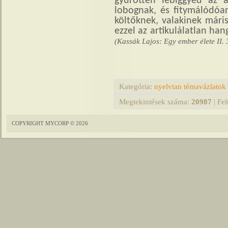
gyűrötten lebiggyed az 
lobognak, és fitymálódóa
költőknek, valakinek mári
ezzel az artikulálatlan hang
(Kassák Lajos: Egy ember élete II. 
Kategória
:
nyelvtan témavázlatok
Megtekintések száma
:
20987
|
Fel
COPYRIGHT MYCORP © 2026