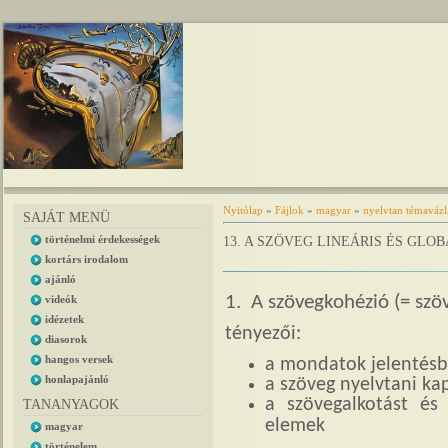
Nyitólap
»
Fájlok
»
magyar
»
nyelvtan témavázl
SAJÁT MENÜ
történelmi érdekességek
13. A SZÖVEG LINEÁRIS ÉS GLO
kortárs irodalom
ajánló
1.
A szövegkohézió (= szö
videók
idézetek
tényezői:
diasorok
hangos versek
a mondatok jelentésbe
honlapajánló
a szöveg nyelvtani ka
a szövegalkotást é
TANANYAGOK
elemek
magyar
történelem