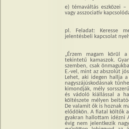
e) témaváltás eszközei – 
vagy asszociatív kapcsolód
pl. Feladat: Keresse 
jelentésbeli kapcsolat nyel
„Érzem magam körül a fi
tekintetű kamaszok. Gya
szemben, csak önmagukban
E.-vel, mint az abszolút 
Lehet, aki idegen hallja 
nagyszájúskodásnak tűnhet
kimondják, mély sorsszerű
és vádoló kiállással a h
költészete mélyen beitató
De valamit ők is hoznak m
elődökön. A fiatal költők 
gyakran hallottam idézni
évig nem jelentkezik nagy