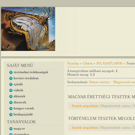
Nyitólap
»
Cikkek
»
FELADATLAPOK
» Teszte
SAJÁT MENÜ
A kategóriában található anyagok
:
2
történelmi érdekességek
Mutatott anyag
:
1-2
kortárs irodalom
Sorbarendezés
:
Dátum szerint
·
Megnevezés sze
ajánló
videók
idézetek
MAGYAR ÉRETTSÉGI TESZTEK 
diasorok
Tesztek megoldásai
|
Megtekintések száma:
1
hangos versek
honlapajánló
TÖRTÉNELEM TESZTEK MEGOL
TANANYAGOK
Tesztek megoldásai
|
Megtekintések száma:
3
magyar
történelem