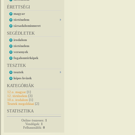
ÉRETTSÉGI
magyar
történelem
társadalomismeret
SEGÉDLETEK
irodalom
történelem
versenyek
fogalomtérképek
TESZTEK
tesztek
képes kvízek
KATEGÓRIÁK
12.o. magyar
[1]
12. történelem
[3]
10.o. irodalom
[1]
Tesztek megoldásai
[2]
STATISZTIKA
Online összesen:
1
Vendégek:
1
Felhasználók:
0