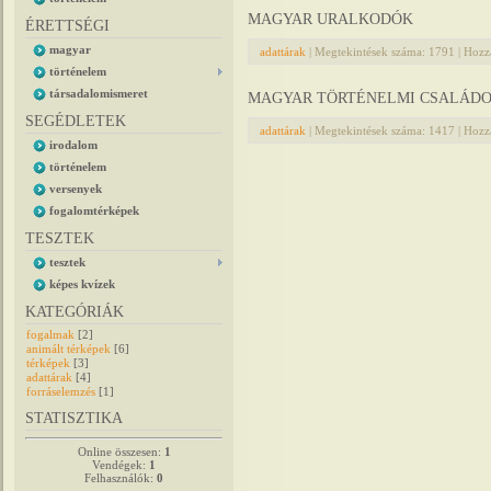
MAGYAR URALKODÓK
ÉRETTSÉGI
magyar
adattárak
|
Megtekintések száma:
1791
|
Hozzá
történelem
társadalomismeret
MAGYAR TÖRTÉNELMI CSALÁD
SEGÉDLETEK
adattárak
|
Megtekintések száma:
1417
|
Hozzá
irodalom
történelem
versenyek
fogalomtérképek
TESZTEK
tesztek
képes kvízek
KATEGÓRIÁK
fogalmak
[2]
animált térképek
[6]
térképek
[3]
adattárak
[4]
forráselemzés
[1]
STATISZTIKA
Online összesen:
1
Vendégek:
1
Felhasználók:
0