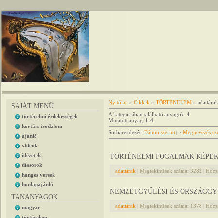
Nyitólap
»
Cikkek
»
TÖRTÉNELEM
» adattárak
SAJÁT MENÜ
A kategóriában található anyagok
:
4
történelmi érdekességek
Mutatott anyag
:
1-4
kortárs irodalom
Sorbarendezés
:
Dátum szerint
·
Megnevezés sze
ajánló
videók
idézetek
TÖRTÉNELMI FOGALMAK KÉPE
diasorok
adattárak
|
Megtekintések száma:
3282
|
Hozzá
hangos versek
honlapajánló
NEMZETGYŰLÉSI ÉS ORSZÁGGYŰ
TANANYAGOK
adattárak
|
Megtekintések száma:
1378
|
Hozzá
magyar
történelem