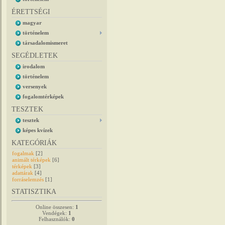
ÉRETTSÉGI
magyar
történelem
társadalomismeret
SEGÉDLETEK
irodalom
történelem
versenyek
fogalomtérképek
TESZTEK
tesztek
képes kvízek
KATEGÓRIÁK
fogalmak
[2]
animált térképek
[6]
térképek
[3]
adattárak
[4]
forráselemzés
[1]
STATISZTIKA
Online összesen:
1
Vendégek:
1
Felhasználók:
0