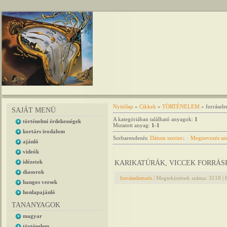
Nyitólap
»
Cikkek
»
TÖRTÉNELEM
» forrásel
SAJÁT MENÜ
A kategóriában található anyagok
:
1
történelmi érdekességek
Mutatott anyag
:
1-1
kortárs irodalom
Sorbarendezés
:
Dátum szerint
·
Megnevezés sze
ajánló
videók
idézetek
KARIKATÚRÁK, VICCEK FORRÁ
diasorok
forráselemzés
|
Megtekintések száma:
3118
|
hangos versek
honlapajánló
TANANYAGOK
magyar
történelem