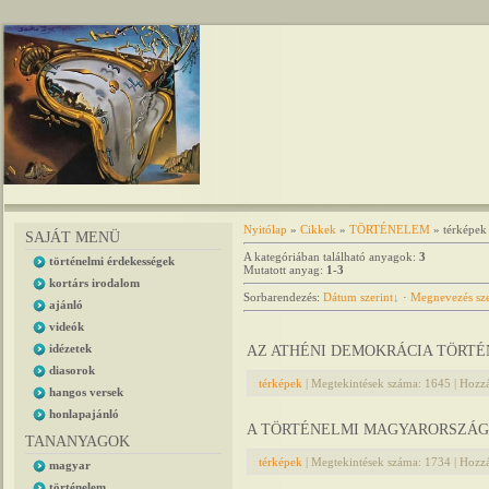
Nyitólap
»
Cikkek
»
TÖRTÉNELEM
» térképek
SAJÁT MENÜ
A kategóriában található anyagok
:
3
történelmi érdekességek
Mutatott anyag
:
1-3
kortárs irodalom
Sorbarendezés
:
Dátum szerint
·
Megnevezés sze
ajánló
videók
idézetek
AZ ATHÉNI DEMOKRÁCIA TÖRTÉ
diasorok
térképek
|
Megtekintések száma:
1645
|
Hozzá
hangos versek
honlapajánló
A TÖRTÉNELMI MAGYARORSZÁG
TANANYAGOK
térképek
|
Megtekintések száma:
1734
|
Hozzá
magyar
történelem