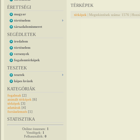
TÉRKÉPEK
ÉRETTSÉGI
magyar
térképek
|
Megtekintések száma:
1576
|
Hozzá
történelem
társadalomismeret
SEGÉDLETEK
irodalom
történelem
versenyek
fogalomtérképek
TESZTEK
tesztek
képes kvízek
KATEGÓRIÁK
fogalmak
[2]
animált térképek
[6]
térképek
[3]
adattárak
[4]
forráselemzés
[1]
STATISZTIKA
Online összesen:
1
Vendégek:
1
Felhasználók:
0