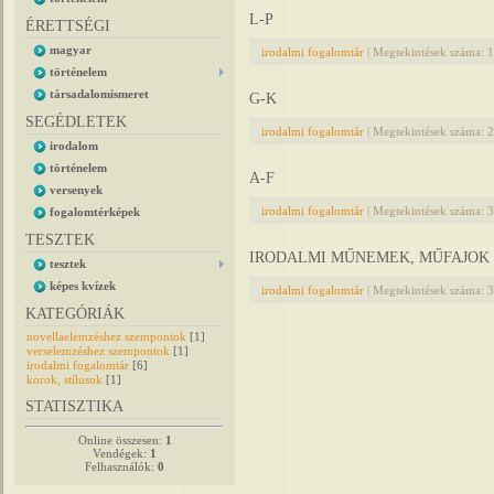
L-P
ÉRETTSÉGI
magyar
irodalmi fogalomtár
|
Megtekintések száma:
1
történelem
társadalomismeret
G-K
SEGÉDLETEK
irodalmi fogalomtár
|
Megtekintések száma:
2
irodalom
történelem
A-F
versenyek
irodalmi fogalomtár
|
Megtekintések száma:
3
fogalomtérképek
TESZTEK
IRODALMI MŰNEMEK, MŰFAJOK
tesztek
képes kvízek
irodalmi fogalomtár
|
Megtekintések száma:
3
KATEGÓRIÁK
novellaelemzéshez szempontok
[1]
verselemzéshez szempontok
[1]
irodalmi fogalomtár
[6]
korok, stílusok
[1]
STATISZTIKA
Online összesen:
1
Vendégek:
1
Felhasználók:
0