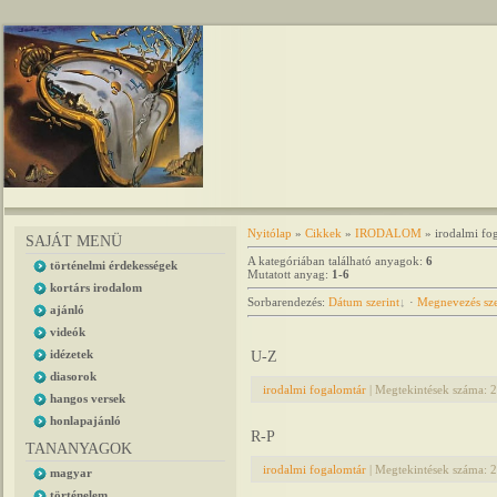
Nyitólap
»
Cikkek
»
IRODALOM
» irodalmi fo
SAJÁT MENÜ
A kategóriában található anyagok
:
6
történelmi érdekességek
Mutatott anyag
:
1-6
kortárs irodalom
Sorbarendezés
:
Dátum szerint
·
Megnevezés sze
ajánló
videók
idézetek
U-Z
diasorok
irodalmi fogalomtár
|
Megtekintések száma:
2
hangos versek
honlapajánló
R-P
TANANYAGOK
irodalmi fogalomtár
|
Megtekintések száma:
2
magyar
történelem